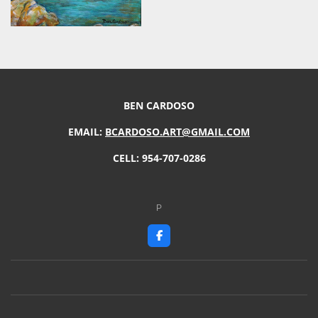
BEN CARDOSO
EMAIL:
BCARDOSO.ART@GMAIL.COM
CELL: 954-707-0286
P
F
a
c
e
b
o
o
k